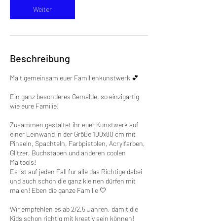
.
Weiter
Beschreibung
Malt gemeinsam euer Familienkunstwerk 💕
Ein ganz besonderes Gemälde, so einzigartig
wie eure Familie!
Zusammen gestaltet ihr euer Kunstwerk auf
einer Leinwand in der Größe 100x80 cm mit
Pinseln, Spachteln, Farbpistolen, Acrylfarben,
Glitzer, Buchstaben und anderen coolen
Maltools!
Es ist auf jeden Fall für alle das Richtige dabei
und auch schon die ganz kleinen dürfen mit
malen! Eben die ganze Familie 🤍
Wir empfehlen es ab 2/2.5 Jahren, damit die
Kids schon richtig mit kreativ sein können!