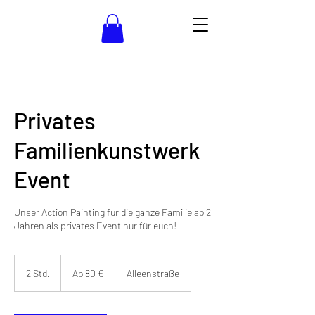
Privates
Familienkunstwerk
Event
Unser Action Painting für die ganze Familie ab 2
Jahren als privates Event nur für euch!
Ab
80
2 Std.
2
Ab 80 €
Alleenstraße
Euro
S
t
d