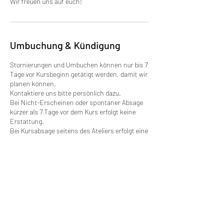
Umbuchung & Kündigung
Stornierungen und Umbuchen können nur bis 7
Tage vor Kursbeginn getätigt werden, damit wir
planen können.
Kontaktiere uns bitte persönlich dazu.
Bei Nicht-Erscheinen oder spontaner Absage
kürzer als 7 Tage vor dem Kurs erfolgt keine
Erstattung.
Bei Kursabsage seitens des Ateliers erfolgt eine
Umbuchung nach Absprache in einen
neuen/anderen Termin oder alternativ ein
Gutschein.
Sollte kein alternativer Termin seitens des
Ateliers angeboten werden können, erstatten
wir dir die Kursgebühr.
Danke für dein Verständnis!