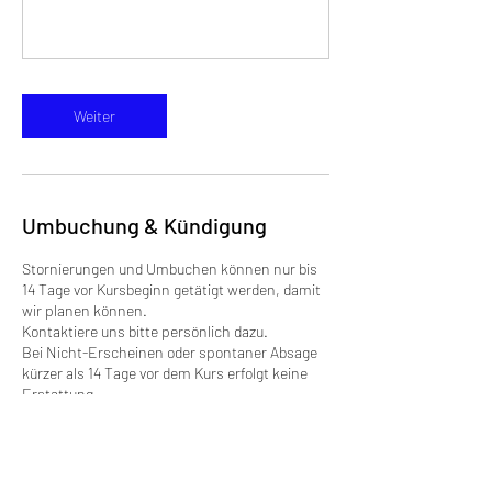
Weiter
Umbuchung & Kündigung
Stornierungen und Umbuchen können nur bis
14 Tage vor Kursbeginn getätigt werden, damit
wir planen können.
Kontaktiere uns bitte persönlich dazu.
Bei Nicht-Erscheinen oder spontaner Absage
kürzer als 14 Tage vor dem Kurs erfolgt keine
Erstattung.
Bei Kursabsage seitens des Ateliers erfolgt eine
Umbuchung nach Absprache in einen
neuen/anderen Termin oder alternativ ein
Gutschein.