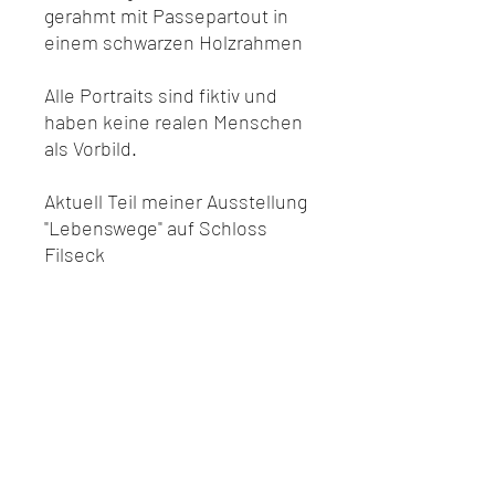
gerahmt mit Passepartout in
einem schwarzen Holzrahmen
Alle Portraits sind fiktiv und
haben keine realen Menschen
als Vorbild.
Aktuell Teil meiner Ausstellung
"Lebenswege" auf Schloss
Filseck
Abholbar oder lieferbar ab dem
12.02.2024
Inklusive Versand innerhalb
von Deutschland