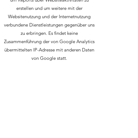
erstellen und um weitere mit der
Websitenutzung und der Internetnutzung
verbundene Dienstleistungen gegenüber uns
zu erbringen. Es findet keine
Zusammenführung der von Google Analytics
übermittelten IP-Adresse mit anderen Daten
von Google statt.
Browser Plugin
Das Setzen von Cookies durch Ihren
Webbrowser ist verhinderbar. Einige
Funktionen unserer Website könnten dadurch
jedoch eingeschränkt werden. Ebenso
können Sie die Erfassung von Daten
bezüglich Ihrer Website-Nutzung
einschließlich Ihrer IP-Adresse mitsamt